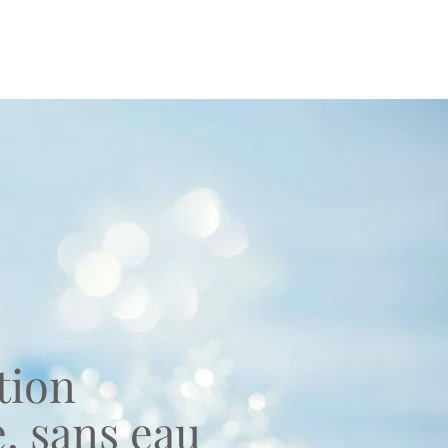
tion
, sans eau