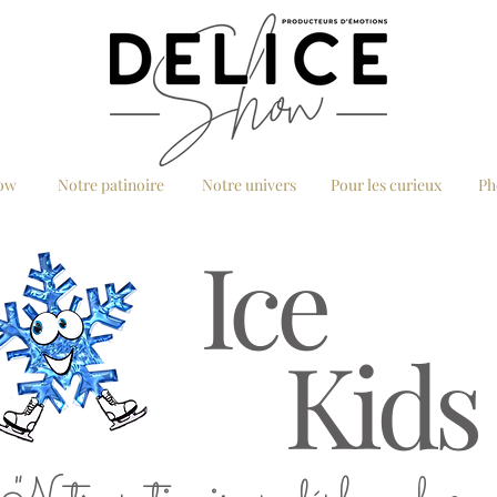
how
Notre patinoire
Notre univers
Pour les curieux
Ph
Ice
Kids