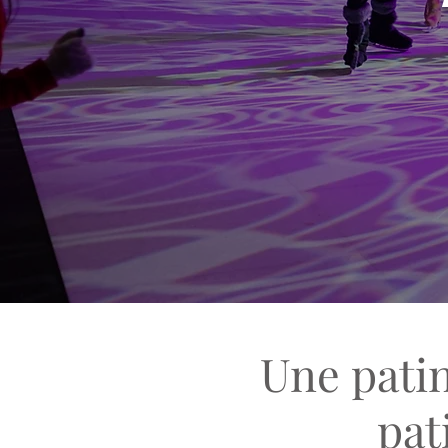
Une patin
pat