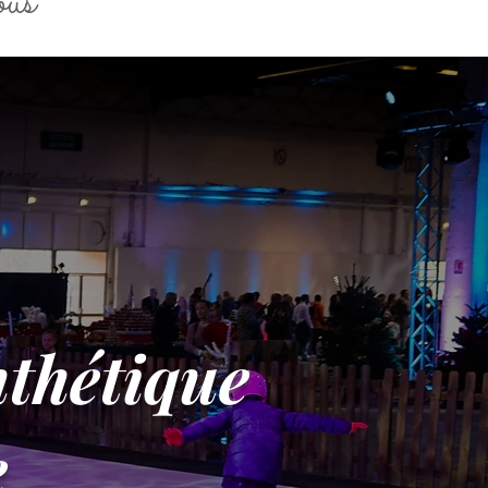
ous"
nthétique
e